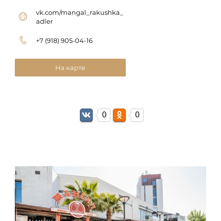
vk.com/mangal_rakushka_
adler
+7 (918) 905-04-16
На карте
0
0