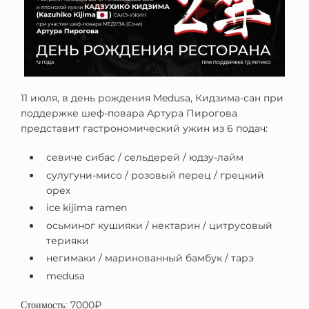
11 июля, в день рождения Medusa, Кидзима-сан при
поддержке шеф-повара Артура Пирогова
представит гастрономический ужин из 6 подач:
севиче сибас / сельдерей / юдзу-лайм
сулугуни-мисо / розовый перец / грецкий
орех
ice kijima ramen
осьминог кушияки / нектарин / цитрусовый
терияки
негимаки / маринованный бамбук / тарэ
medusa
7000₽
Стоимость: