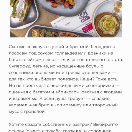
Сытные: шакшука с уткой и брынзой, бенедикт с
лососем под соусом голландез или драники из
батата с яйцом пашот — для основательного старта.
Суперфуд: легкие, но насыщенные боулы с
сезонными овощами или гречка с вешенками —
для тех, кто выбирает полезное. Каши? Тоже есть.
Но не простые, а с неожиданными сочетаниями —
пшенная с бататом и абрикосом, овсяная с ягодами
и карамелью. А если душа требует — сладкие:
карамельная бриошь с тирамису или творожный
мусс с гранолой.
Хотите создать собственный завтрак? Выбирайте
основу (омлет, скрэмбл, глазунья) и дополните